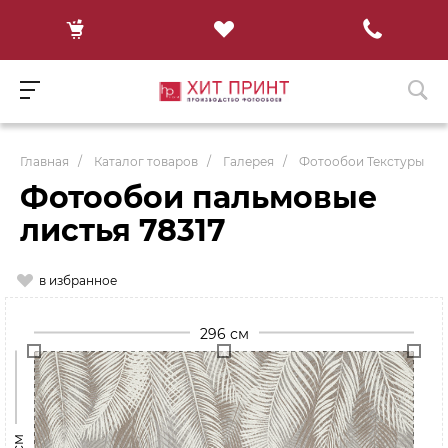
Главная
/
Каталог товаров
/
Галерея
/
Фотообои Текстуры
Фотообои пальмовые
листья 78317
в избранное
296 см