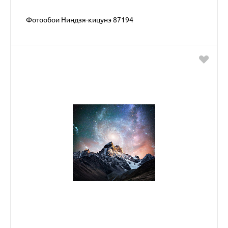
Фотообои Ниндзя-кицунэ 87194