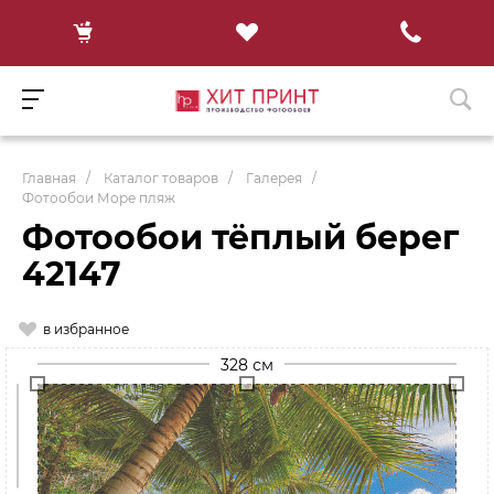
Главная
/
Каталог товаров
/
Галерея
/
Фотообои Море пляж
Фотообои тёплый берег
42147
в избранное
328 см