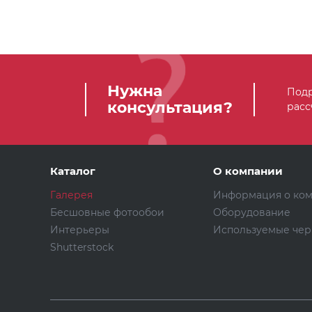
Нужна
Подр
консультация?
расс
Каталог
О компании
Галерея
Информация о ко
Бесшовные фотообои
Оборудование
Интерьеры
Используемые чер
Shutterstock