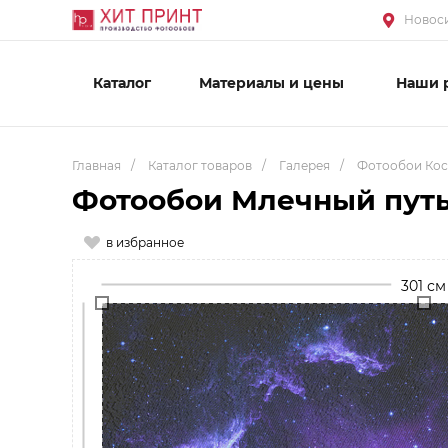
Новоси
Каталог
Материалы и цены
Наши 
Главная
/
Каталог товаров
/
Галерея
/
Фотообои Ко
Фотообои Млечный путь
в избранное
301 см