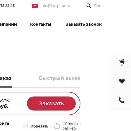
375 22 45
info@hit-print.ru
Поиск
омпании
Контакты
Заказать звонок
аказ
Быстрый заказ
сть:
уб.
рите
Сбросить
Обрезать
размер