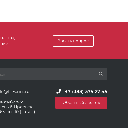
оектах,
Задать вопрос
ние!
+7 (383) 375 22 45
fo@hit-print.ru
восибирск,
Обратный звонок
асный Проспект
/5, оф.110 (1 этаж)