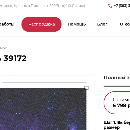
бирск, Красный Проспект 220/5, оф.110 (1 этаж)
+7 (383) 
работы
Распродажа
Помощь
Блог
О к
смос
 39172
Полный з
Стоимо
6 798
р
Шаг 1. Выбе
размер