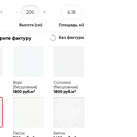
+
-
+
Высота (см)
Площадь, м2
Без фактуры
ерите фактуру
Ворс
Соломка
(бесшовные)
(бесшовные)
2
2
1800 руб.м
1800 руб.м
Песок
Бетон
2
2