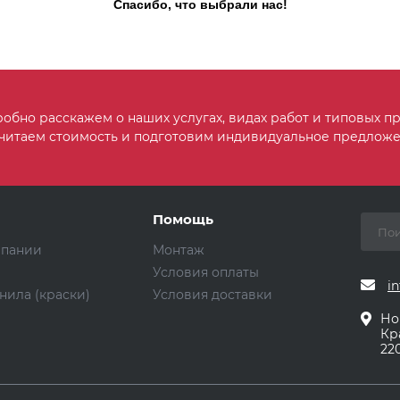
Спасибо, что выбрали нас!
обно расскажем о наших услугах, видах работ и типовых пр
читаем стоимость и подготовим индивидуальное предложе
Помощь
мпании
Монтаж
Условия оплаты
in
нила (краски)
Условия доставки
Но
Кр
220