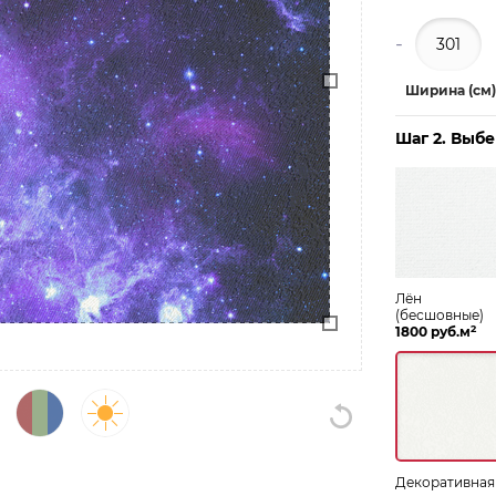
-
Ширина (см)
Шаг 2. Выб
Лён
(бесшовные)
2
1800 руб.м
Декоративная