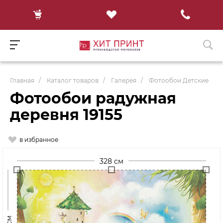
Главная
/
Каталог товаров
/
Галерея
/
Фотообои Детские
Фотообои радужная
деревня 19155
в избранное
328 см