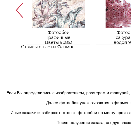
и
Фотообои
Фотоо
на
Графичные
сакура
17
Цветы 90853
водой 
Отзывы о нас на Флампе
Если Вы определились с изображением, размером и фактурой, бу
Далее фотообои упаковываются в фирменный 
Иные заказчики забирают готовые фотообои по месту производ
После получения заказа, следуя вложен