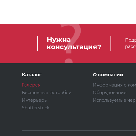
Нужна
Подр
консультация?
расс
Каталог
О компании
Галерея
Информация о ко
Бесшовные фотообои
Оборудование
Интерьеры
Используемые чер
Shutterstock