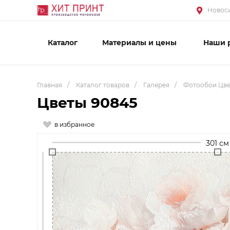
Новоси
Каталог
Материалы и цены
Наши 
Главная
/
Каталог товаров
/
Галерея
/
Фотообои Цв
Цветы 90845
в избранное
301 см