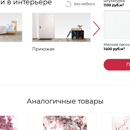
и в интерьере
штукатурка
Без мебели
2
1100 руб.м
Мелкий песок
2
Прихожая
Столовая
1400 руб.м
П
Аналогичные товары