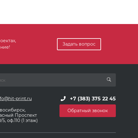
оектах,
Задать вопрос
ние!
+7 (383) 375 22 45
fo@hit-print.ru
восибирск,
Обратный звонок
асный Проспект
/5, оф.110 (1 этаж)