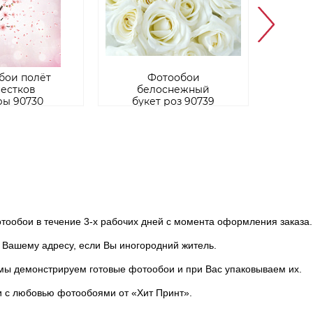
бои полёт
Фотообои
естков
белоснежный
вет
ры 90730
букет роз 90739
ор
ообои в течение 3-х рабочих дней с момента оформления заказа.
Вашему адресу, если Вы иногородний житель.
мы демонстрируем готовые фотообои и при Вас упаковываем их.
и с любовью фотообоями от «Хит Принт».