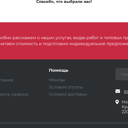
Спасибо, что выбрали нас!
обно расскажем о наших услугах, видах работ и типовых пр
читаем стоимость и подготовим индивидуальное предложе
Помощь
мпании
Монтаж
Условия оплаты
in
нила (краски)
Условия доставки
Но
Кр
220