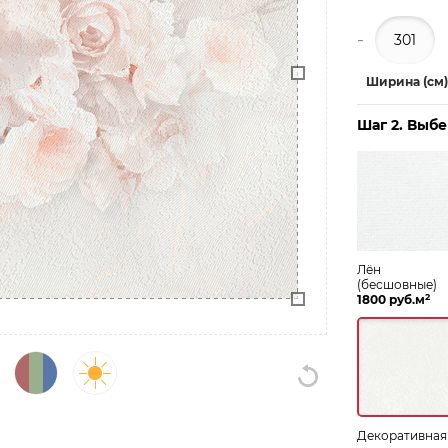
-
Ширина (см)
Шаг 2. Выб
Лён
(бесшовные)
2
1800 руб.м
Декоративная