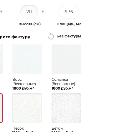
+
-
+
Высота (см)
Площадь, м2
Без фактуры
ерите фактуру
Ворс
Соломка
(бесшовные)
(бесшовные)
2
2
1800 руб.м
1800 руб.м
Песок
Бетон
2
2