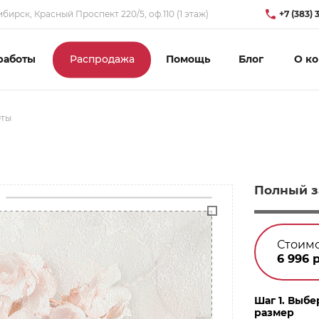
бирск, Красный Проспект 220/5, оф.110 (1 этаж)
+7 (383) 
работы
Распродажа
Помощь
Блог
О к
еты
Полный з
Стоимо
6 996
р
Шаг 1. Выбе
размер