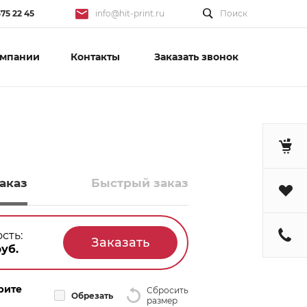
375 22 45
info@hit-print.ru
Поиск
омпании
Контакты
Заказать звонок
аказ
Быстрый заказ
сть:
уб.
рите
Сбросить
Обрезать
размер