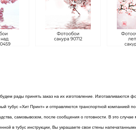
бои
Фотообои
Фотоо
 над
сакура 90712
леп
90459
саку
дем рады принять заказ на их изготовление. Изготавливаются фот
тубус «Хит Принт» и отправляются транспортной компанией по 
ства, самовывозом, после сообщения о готовности. В это случае 
ной в тубус инструкции, Вы украшаете свои стены напечатанным