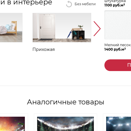
и в интерьере
штукатурка
Без мебели
2
1100 руб.м
Мелкий песок
2
Прихожая
Столовая
1400 руб.м
П
Аналогичные товары