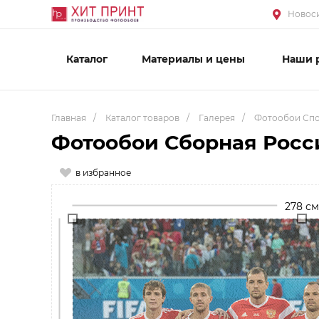
Новоси
Каталог
Материалы и цены
Наши 
Главная
/
Каталог товаров
/
Галерея
/
Фотообои Сп
Фотообои Сборная Росси
в избранное
278 см