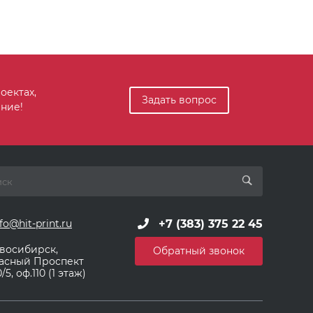
оектах,
Задать вопрос
ние!
+7 (383) 375 22 45
fo@hit-print.ru
восибирск,
Обратный звонок
асный Проспект
/5, оф.110 (1 этаж)