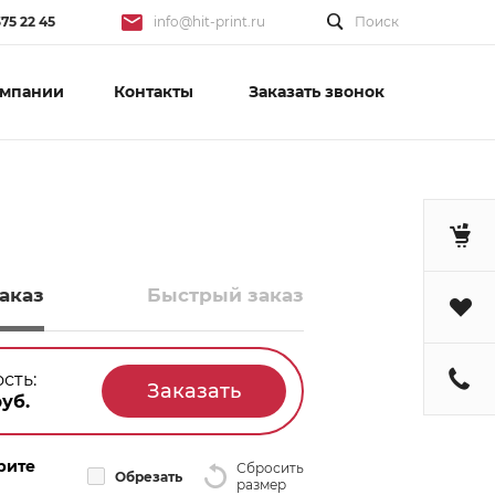
375 22 45
info@hit-print.ru
Поиск
омпании
Контакты
Заказать звонок
аказ
Быстрый заказ
сть:
уб.
рите
Сбросить
Обрезать
размер