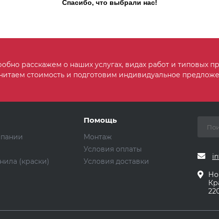
Спасибо, что выбрали нас!
обно расскажем о наших услугах, видах работ и типовых пр
читаем стоимость и подготовим индивидуальное предложе
Помощь
мпании
Монтаж
Условия оплаты
in
нила (краски)
Условия доставки
Но
Кр
220