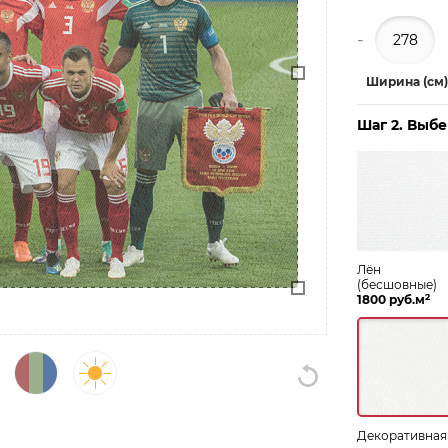
-
Ширина (см)
Шаг 2. Выб
Лён
(бесшовные)
2
1800 руб.м
Декоративная