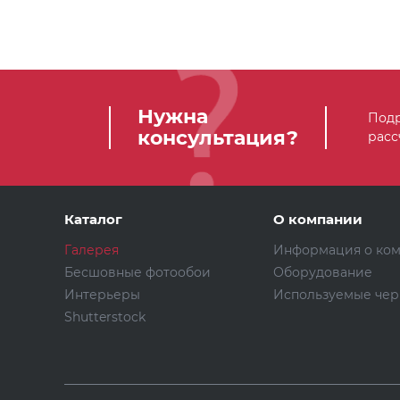
Нужна
Подр
консультация?
расс
Каталог
О компании
Галерея
Информация о ко
Бесшовные фотообои
Оборудование
Интерьеры
Используемые чер
Shutterstock