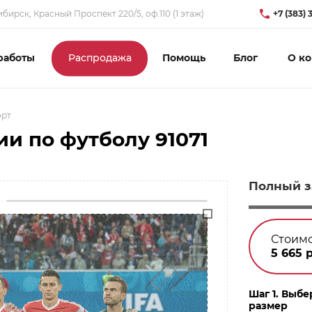
бирск, Красный Проспект 220/5, оф.110 (1 этаж)
+7 (383) 
работы
Распродажа
Помощь
Блог
О к
орт
и по футболу 91071
Полный з
Стоимо
5 665
р
Шаг 1. Выбе
размер