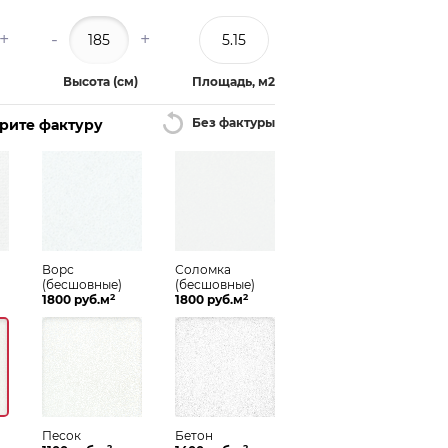
+
-
+
Высота (см)
Площадь, м2
Без фактуры
ерите фактуру
Ворс
Соломка
(бесшовные)
(бесшовные)
2
2
1800 руб.м
1800 руб.м
Песок
Бетон
2
2