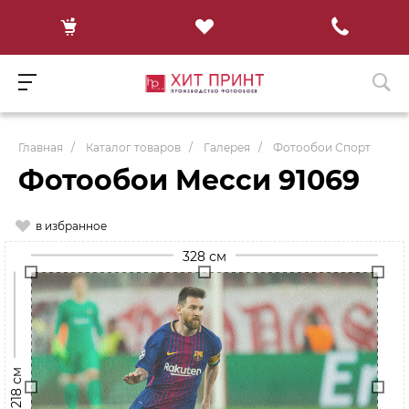
Главная
/
Каталог товаров
/
Галерея
/
Фотообои Спорт
Фотообои Месси 91069
в избранное
328 см
218 см