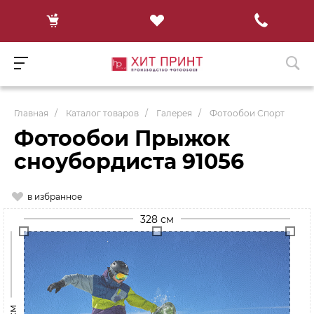
Главная
/
Каталог товаров
/
Галерея
/
Фотообои Спорт
Фотообои Прыжок
сноубордиста 91056
в избранное
328 см