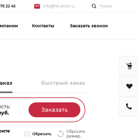
375 22 45
info@hit-print.ru
Поиск
омпании
Контакты
Заказать звонок
аказ
Быстрый заказ
сть:
уб.
рите
Сбросить
Обрезать
размер