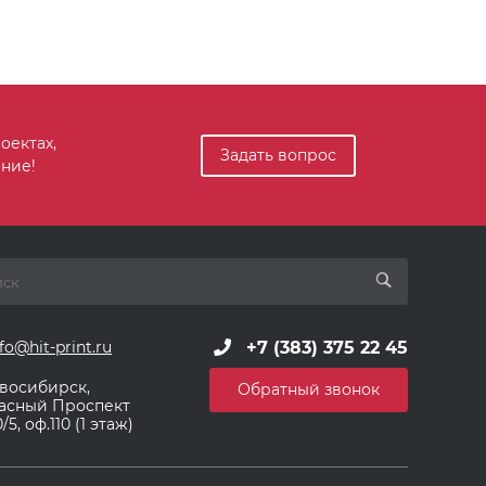
оектах,
Задать вопрос
ние!
+7 (383) 375 22 45
fo@hit-print.ru
восибирск,
Обратный звонок
асный Проспект
/5, оф.110 (1 этаж)