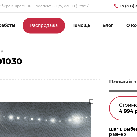
бирск, Красный Проспект 220/5, оф.110 (1 этаж)
+7 (383) 
работы
Распродажа
Помощь
Блог
О к
орт
91030
Полный з
Стоимо
4 994
р
Шаг 1. Выбе
размер