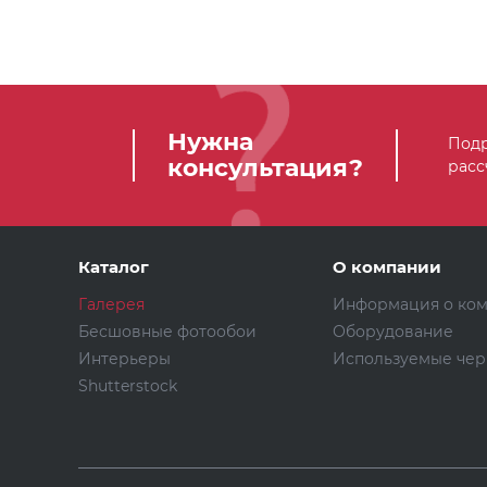
Нужна
Подр
консультация?
расс
Каталог
О компании
Галерея
Информация о ко
Бесшовные фотообои
Оборудование
Интерьеры
Используемые чер
Shutterstock