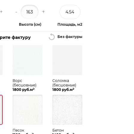
+
-
+
Высота (см)
Площадь, м2
Без фактуры
ерите фактуру
Ворс
Соломка
(бесшовные)
(бесшовные)
2
2
1800 руб.м
1800 руб.м
Песок
Бетон
2
2