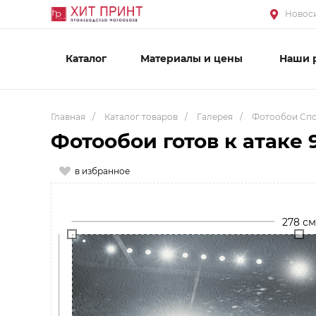
Новоси
Каталог
Материалы и цены
Наши 
Главная
/
Каталог товаров
/
Галерея
/
Фотообои Сп
Фотообои готов к атаке 
в избранное
278 см