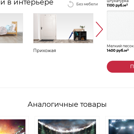
и в интерьере
штукатурка
Без мебели
2
1100 руб.м
Мелкий песок
2
Прихожая
Столовая
1400 руб.м
П
Аналогичные товары